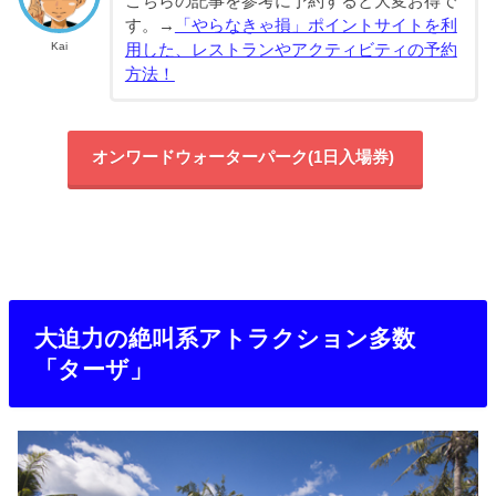
こちらの記事を参考に予約すると大変お得で
す。→
「やらなきゃ損」ポイントサイトを利
Kai
用した、レストランやアクティビティの予約
方法！
オンワードウォーターパーク(1日入場券)
大迫力の絶叫系アトラクション多数
「ターザ」