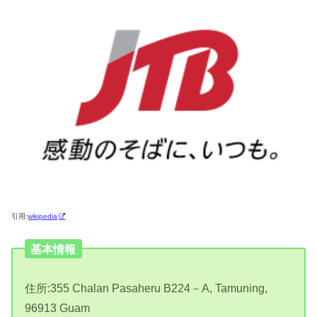
引用:
wikipedia
基本情報
住所:355 Chalan Pasaheru B224－A, Tamuning,
96913 Guam