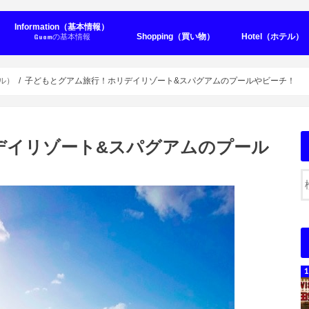
Information（基本情報）
Shopping（買い物）
Hotel（ホテル）
Guamの基本情報
Seaside Hot
City hotel（シ
Other Hotel
Condominiu
テル）
子どもとグアム旅行！ホリデイリゾート&スパグアムのプールやビーチ！
デイリゾート&スパグアムのプール