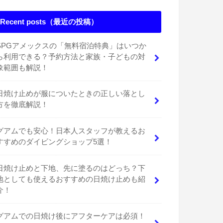
Recent posts（最近の投稿）
SPGアメックスの「無料宿泊特典」はいつか
ら利用できる？予約方法と家族・子どもの対
象範囲も解説！
日焼け止めが服についたときの正しい落とし
方を徹底解説！
グアムでも安心！日本人スタッフが教えるお
すすめのダイビングショップ5選！
日焼け止めと下地、先に塗るのはどっち？下
地としても使えるおすすめの日焼け止めも紹
介！
グアムでの日焼け後にアフターケアは必須！