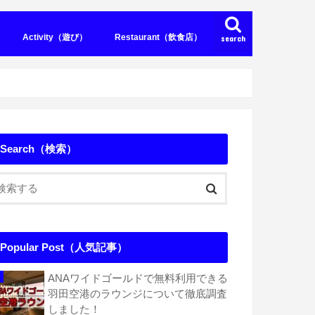
Activity（遊び）
Restaurant（飲食店）
search
el（シーサイドホテル）
ティホテル）
（その他のホテル）
m（コンドミニアム）
Pancake（パンケーキ）
Steak（ステーキ）
Search（検索）
Popular Post（人気記事）
ANAワイドゴールドで無料利用できる
羽田空港のラウンジについて徹底調査
しました！