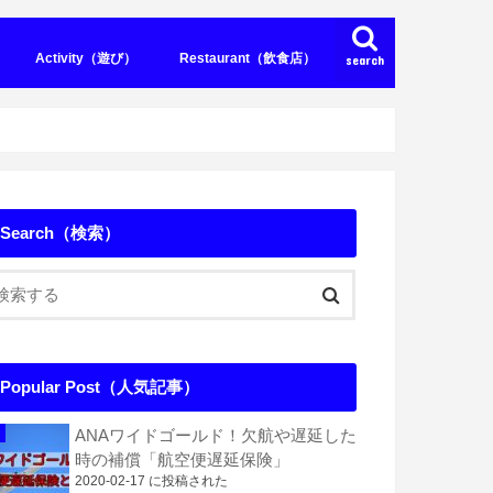
Activity（遊び）
Restaurant（飲食店）
search
el（シーサイドホテル）
ティホテル）
（その他のホテル）
m（コンドミニアム）
Pancake（パンケーキ）
Steak（ステーキ）
Search（検索）
Popular Post（人気記事）
ANAワイドゴールド！欠航や遅延した
時の補償「航空便遅延保険」
2020-02-17 に投稿された