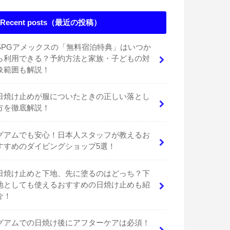
Recent posts（最近の投稿）
SPGアメックスの「無料宿泊特典」はいつか
ら利用できる？予約方法と家族・子どもの対
象範囲も解説！
日焼け止めが服についたときの正しい落とし
方を徹底解説！
グアムでも安心！日本人スタッフが教えるお
すすめのダイビングショップ5選！
日焼け止めと下地、先に塗るのはどっち？下
地としても使えるおすすめの日焼け止めも紹
介！
グアムでの日焼け後にアフターケアは必須！