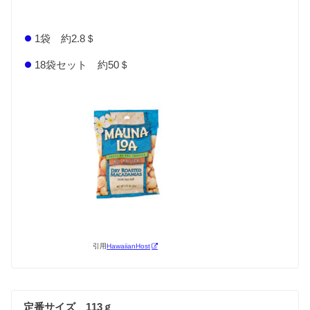
1袋 約2.8＄
18袋セット 約50＄
引用
HawaiianHost
定番サイズ 113ｇ