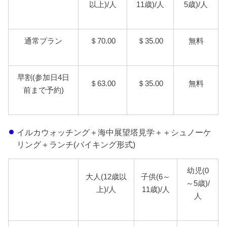
以上)/人
11歳)/人
5歳)/人
通常プラン
＄70.00
＄35.00
無料
早割(参加日4日
＄63.00
＄35.00
無料
前まで予約)
イルカウォッチング＋海中展望塔見学＋＋シュノーケ
リング＋ランチ(バイキング形式)
幼児(0
大人(12歳以
子供(6～
～5歳)/
上)/人
11歳)/人
人