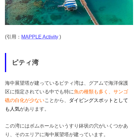
(引用：
MAPPLE Activity
)
ピティ湾
海中展望塔が建っているピティ湾は、グアムで海洋保護
区に指定されている中でも特に
魚の種類も多く、サンゴ
礁の白化が少ない
ことから、
ダイビングスポットとして
も人気
があります。
この湾にはボムホールというすり鉢状の穴がいくつかあ
り、そのエリアに海中展望塔が建っています。