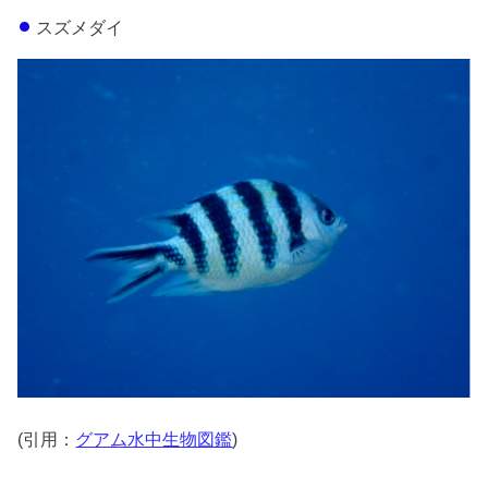
スズメダイ
(引用：
グアム水中生物図鑑
)