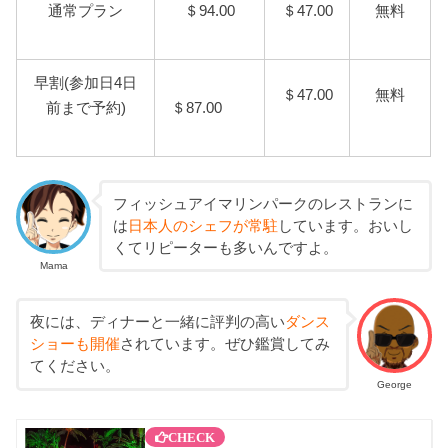
通常プラン
＄94.00
＄47.00
無料
早割(参加日4日
＄47.00
無料
前まで予約)
＄87.00
フィッシュアイマリンパークのレストランに
は
日本人のシェフが常駐
しています。おいし
くてリピーターも多いんですよ。
Mama
夜には、ディナーと一緒に評判の高い
ダンス
ショーも開催
されています。ぜひ鑑賞してみ
てください。
George