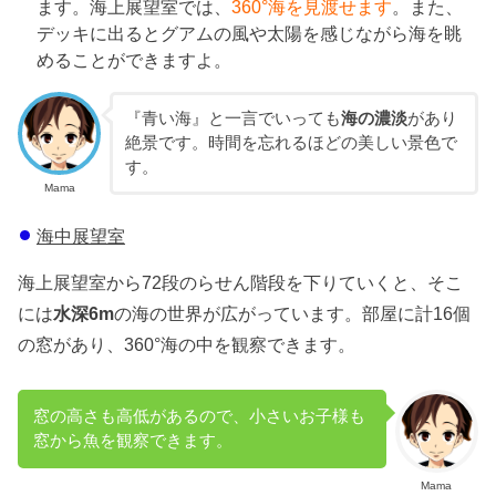
ます。海上展望室では、
360°海を見渡せます
。また、
デッキに出るとグアムの風や太陽を感じながら海を眺
めることができますよ。
『青い海』と一言でいっても
海の濃淡
があり
絶景です。時間を忘れるほどの美しい景色で
す。
Mama
海中展望室
海上展望室から72段のらせん階段を下りていくと、そこ
には
水深6m
の海の世界が広がっています。部屋に計16個
の窓があり、360°海の中を観察できます。
窓の高さも高低があるので、小さいお子様も
窓から魚を観察できます。
Mama