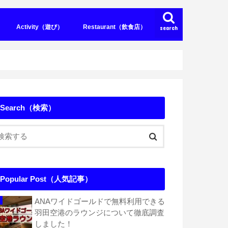
Activity（遊び）
Restaurant（飲食店）
search
el（シーサイドホテル）
ティホテル）
（その他のホテル）
m（コンドミニアム）
Pancake（パンケーキ）
Steak（ステーキ）
Search（検索）
Popular Post（人気記事）
ANAワイドゴールドで無料利用できる
羽田空港のラウンジについて徹底調査
しました！