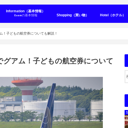
Information（基本情報）
Shopping（買い物）
Hotel（ホテル）
Guamの基本情報
Seaside Hot
City hotel（シ
Other Hotel
Condominiu
ム！子どもの航空券についても解説！
でグアム！子どもの航空券について