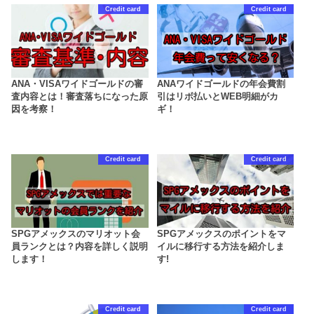
Credit card
Credit card
ANA・VISAワイドゴールドの審
ANAワイドゴールドの年会費割
査内容とは！審査落ちになった原
引はリボ払いとWEB明細がカ
因を考察！
ギ！
Credit card
Credit card
SPGアメックスのマリオット会
SPGアメックスのポイントをマ
員ランクとは？内容を詳しく説明
イルに移行する方法を紹介しま
します！
す!
Credit card
Credit card