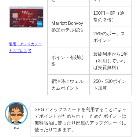
100円＝6P（通
常の２倍）
Marriott Bonvoy
参加ホテル宿泊
25%のボーナス
ポイント
引用：アメリカンエ
キスプレス
最終利用から1年
ポイント有効期
（利用していれ
限
ば実質無料）
宿泊時にウェル
250～500ポイン
カムポイント
ト加算
SPGアメックスカードを利用することによっ
てポイントがためられて、ためたポイントは
無料宿泊に使ったり部屋のアップグレードに
Kai
使ったりできます。