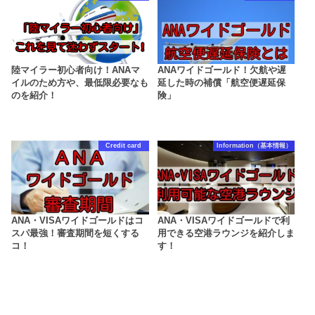
陸マイラー初心者向け！ANAマ
ANAワイドゴールド！欠航や遅
イルのため方や、最低限必要なも
延した時の補償「航空便遅延保
のを紹介！
険」
Credit card
Information（基本情報）
ANA・VISAワイドゴールドはコ
ANA・VISAワイドゴールドで利
スパ最強！審査期間を短くする
用できる空港ラウンジを紹介しま
コ！
す！