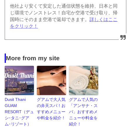
他社より安くて安定した通信状態を維持、日本と同
じ環境でノンストレス！自宅か空港で受け取り、帰
国時にそのまま空港で返却できます。
詳しくはここ
をクリック！
More from my site
Dusit Thani
グアムで大人気
グアムで人気の
GUAM
の弁天スパ！お
「アンサナ・ス
RESORT（デュ
すすめメニュー
パ」おすすめメ
シ･タニ･グア
や料金を紹介！
ニューや料金を
ム･リゾート）
紹介！